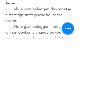
devies.
-        Als je gaat beleggen dan moet je 
in staat zijn strategische keuzes te 
maken.
-        Als je gaat beleggen moet je 
kunnen denken en handelen voor 
jezelf en je niet door de kudde laten 
meevoeren
-        Als je gaat beleggen dan moet je 
de absolute wil hebben te leren over 
de monetaire wereld, het financiële 
stelsel, macro en micro economische 
modellen.
Dat gezegd hebbende. Als je je 
herkent in bovenstaande 4 beleggers 
vereisten, dan ben je klaar om de 
masterclass van Spaarpot naar 
financiële vrijheid
 te volgen!  