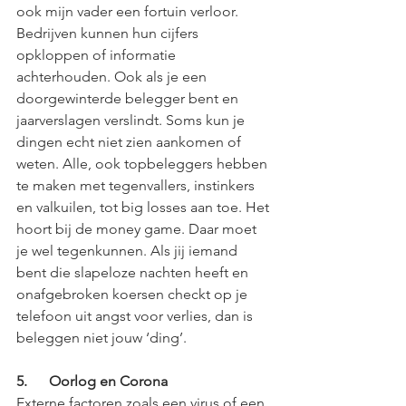
ook mijn vader een fortuin verloor. 
Bedrijven kunnen hun cijfers 
opkloppen of informatie 
achterhouden. Ook als je een 
doorgewinterde belegger bent en 
jaarverslagen verslindt. Soms kun je 
dingen echt niet zien aankomen of 
weten. Alle, ook topbeleggers hebben 
te maken met tegenvallers, instinkers 
en valkuilen, tot big losses aan toe. Het 
hoort bij de money game. Daar moet 
je wel tegenkunnen. Als jij iemand 
bent die slapeloze nachten heeft en 
onafgebroken koersen checkt op je 
telefoon uit angst voor verlies, dan is 
beleggen niet jouw ‘ding’. 
5.      Oorlog en Corona
Externe factoren zoals een virus of een 