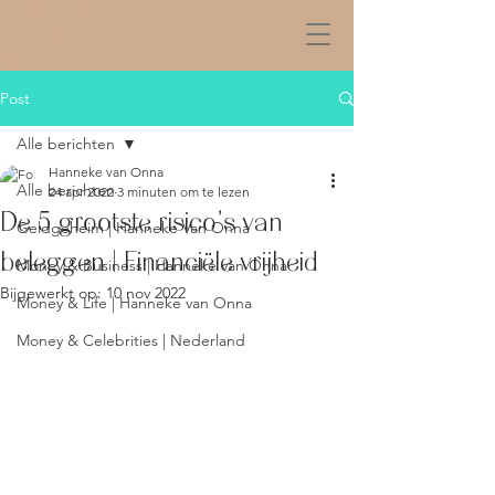
Post
Alle berichten
Hanneke van Onna
Alle berichten
24 apr 2022
3 minuten om te lezen
De 5 grootste risico's van
Geldgeheim | Hanneke Van Onna
beleggen | Financiële vrijheid
Money & Business | Hanneke van Onna
Bijgewerkt op:
10 nov 2022
Money & Life | Hanneke van Onna
Money & Celebrities | Nederland