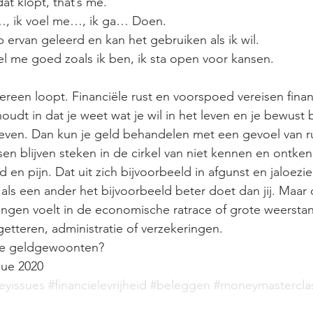
at klopt, that’s me. 
l…, ik voel me…, ik ga… Doen. 
 ervan geleerd en kan het gebruiken als ik wil. 
oel me goed zoals ik ben, ik sta open voor kansen. 
dereen loopt. Financiële rust en voorspoed vereisen finan
oudt in dat je weet wat je wil in het leven en je bewust 
 leven. Dan kun je geld behandelen met een gevoel van rus
en blijven steken in de cirkel van niet kennen en ontkenn
 en pijn. Dat uit zich bijvoorbeeld in afgunst en jaloezi
als een ander het bijvoorbeeld beter doet dan jij. Maar 
vangen voelt in de economische ratrace of grote weerstand
etteren, administratie of verzekeringen. 
nde geldgewoonten?
sue 2020
yissues
#financielevrijheid
#beleggen
#moneymastercla