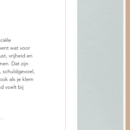
ciële 
bent wat voor 
t, vrijheid en 
en. Dat zijn 
e, schuldgevoel, 
ook als je klem 
 voelt bij 
ss