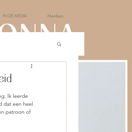
IN DE MEDIA
Members
eid
g. Ik leerde 
d dat een heel 
en patroon of 