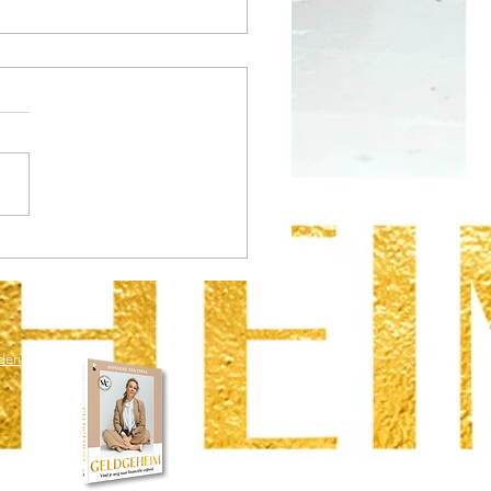
m verdien ik goed, maar
ik geen geld over?
den