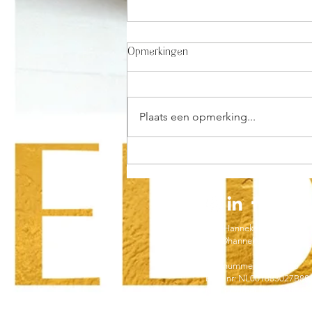
Opmerkingen
Plaats een opmerking...
Geldpsychologie: Waarom ik mijn
'geheime saus' heb weggegeven
(en waarom mijn business coach
me aankeek alsof ik gek was
geworden)
Drs. Hanneke van Onna
info@hannekevanonna.nl
KvK nummer: 72846496
BTW nr: NL001883027B88
Rek. nummer: NL40KNAB