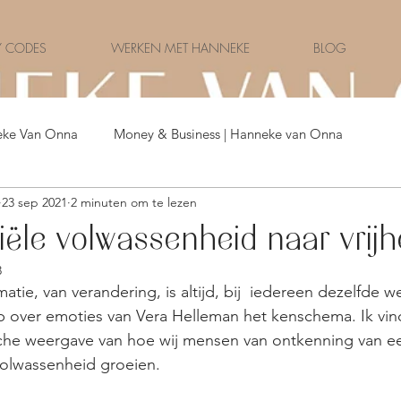
 CODES
WERKEN MET HANNEKE
BLOG
eke Van Onna
Money & Business | Hanneke van Onna
23 sep 2021
2 minuten om te lezen
Money & Celebrities | Nederland
iële volwassenheid naar vrijh
3
tie, van verandering, is altijd, bij  iedereen dezelfde we
p over emoties van Vera Helleman het kenschema. Ik vin
ische weergave van hoe wij mensen van ontkenning van e
olwassenheid groeien.