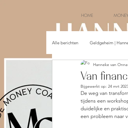
HOME
MONEY
Alle berichten
Geldgeheim | Hann
Hanneke van Onna
Money & Life | Hanneke van Onna
Van financ
Bijgewerkt op:
24 mrt 202
De weg van transforma
tijdens een worksho
duidelijke en prakt
een probleem naar v