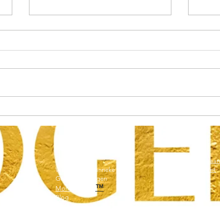
Deze 3 chakra’s staan direct in
Waaro
contact met jouw vermogen om
houd 
geld te ontvangen – en één
daarvan houdt je misschien
tegen!
Home
Algemene voorwaar
Werken met Hanneke
Privacy statement
Geld Opstellingen
Sitemap
™
Money Codes
Blog
0258565780
In de media
​FINWEL