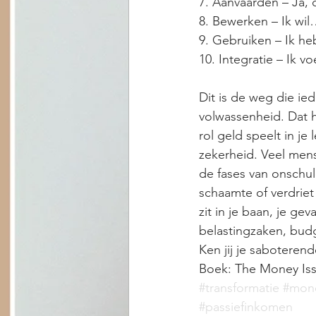
7. Aanvaarden – Ja, d
8. Bewerken – Ik wi
9. Gebruiken – Ik heb
10. Integratie – Ik v
Dit is de weg die ie
volwassenheid. Dat h
rol geld speelt in je
zekerheid. Veel mens
de fases van onschuld
schaamte of verdriet 
zit in je baan, je ge
belastingzaken, budg
Ken jij je sabotere
Boek: The Money Is
#transformatie
#mone
#passiefinkomen