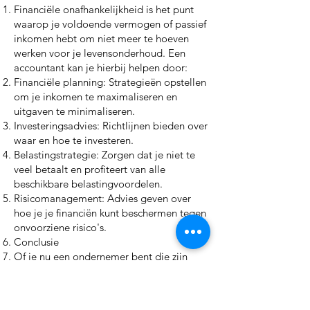
Financiële onafhankelijkheid is het punt
waarop je voldoende vermogen of passief
inkomen hebt om niet meer te hoeven
werken voor je levensonderhoud. Een
accountant kan je hierbij helpen door:
Financiële planning: Strategieën opstellen
om je inkomen te maximaliseren en
uitgaven te minimaliseren.
Investeringsadvies: Richtlijnen bieden over
waar en hoe te investeren.
Belastingstrategie: Zorgen dat je niet te
veel betaalt en profiteert van alle
beschikbare belastingvoordelen.
Risicomanagement: Advies geven over
hoe je je financiën kunt beschermen tegen
onvoorziene risico's.
Conclusie
Of je nu een ondernemer bent die zijn
bedrijf wil laten groeien of een particulier
die streeft naar financiële
onafhankelijkheid, een accountant kan een