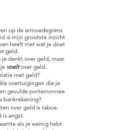
even op de armoedegrens
eid is mijn grootste inzicht
ken heeft met wat je doet
t geld.
 je denkt over geld, maar
 je
voelt
over geld.
relatie met geld?
ële overtuigingen die je
 een gevulde portemonnee
te bankrekening?
ten over geld is taboe.
 is angst.
aamte als je weinig hebt