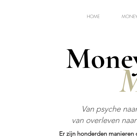
HOME
MONEY
Money
M
Van psyche naar
van overleven naar
Er zijn honderden manieren