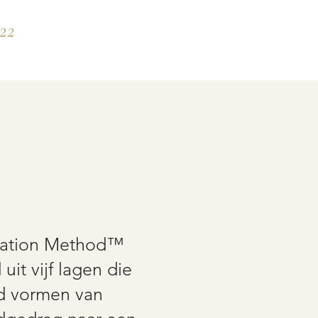
22
tation Method™
it vijf lagen die
d vormen van