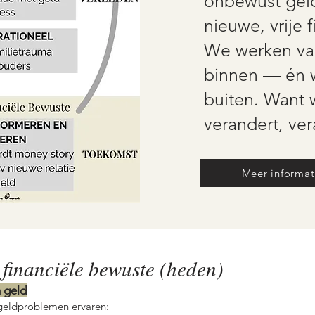
onbewust gel
nieuwe, vrije f
We werken va
binnen — én w
buiten. Want 
verandert, ver
Meer informat
t financiële bewuste (heden)
 geld
geldproblemen ervaren: