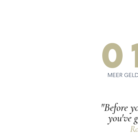
0
MEER GEL
"Before y
you've g
Ro