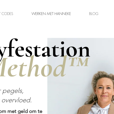
 CODES
WERKEN MET HANNEKE
BLOG
festation
ethod™
 pegels,
 overvloed.
 om met geld om te