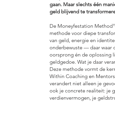
gaan. Maar slechts één manie
geld blijvend te transformere
De Moneyfestation Method™
methode voor diepe transfo
van geld, energie en identite
onderbewuste — daar waar d
oorsprong én de oplossing l
geldgedoe. Wat je daar veran
Deze methode vormt de kern
Within Coaching en Mentorsh
verandert niet alleen je gev
ook je concrete realiteit: je 
verdienvermogen, je geldstr