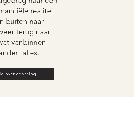
dgedrag naar een
inanciële realiteit.
n buiten naar
eer terug naar
wat vanbinnen
andert alles.
ie over coaching