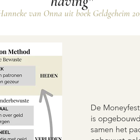
having
"
Hanneke van Onna uit boek Geldgeheim 20
De Moneyfes
is opgebouwd u
samen het pa