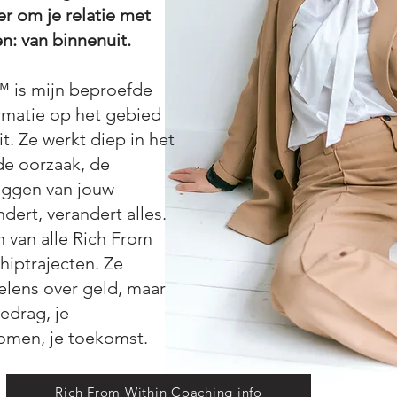
r om je relatie met
n: van binnenuit.
 is mijn beproefde
rmatie op het gebied
it. Ze werkt diep in het
e oorzaak, de
iggen van jouw
dert, verandert alles.
 van alle Rich From
iptrajecten. Ze
oelens over geld, maar
gedrag, je
omen, je toekomst.
Rich From Within Coaching info