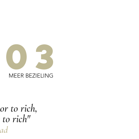
03
MEER BEZIELING
r to rich,
 to rich"
Dad