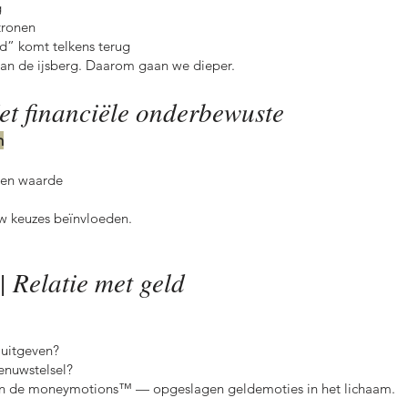
g
tronen
d” komt telkens terug
van de ijsberg. Daarom gaan we dieper.
et financiële onderbewuste
n
f en waarde
uw keuzes beïnvloeden.
| Relatie met geld
f uitgeven?
zenuwstelsel?
n de moneymotions™ — opgeslagen geldemoties in het lichaam.