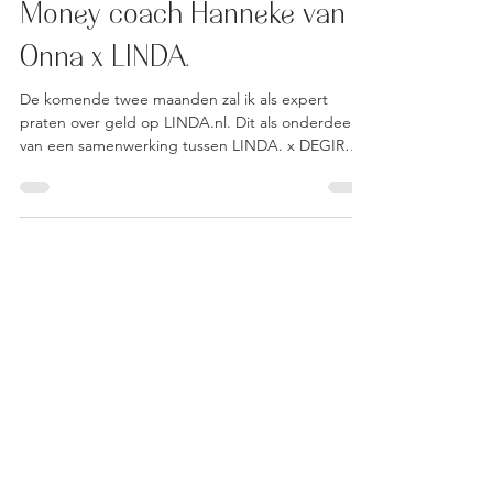
8 sep 2022
1 minuten om te lezen
Money coach Hanneke van
Onna x LINDA.
De komende twee maanden zal ik als expert
praten over geld op LINDA.nl. Dit als onderdeel
van een samenwerking tussen LINDA. x DEGIRO
In...