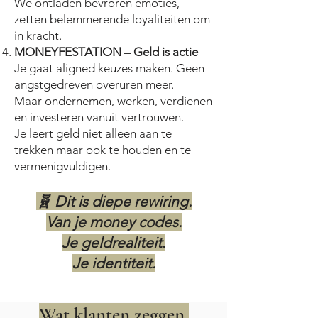
We ontladen bevroren emoties,
zetten belemmerende loyaliteiten om
in kracht.
MONEYFESTATION – Geld is actie
Je gaat aligned keuzes maken. Geen
angstgedreven overuren meer.
Maar ondernemen, werken, verdienen
en investeren vanuit vertrouwen.
Je leert geld niet alleen aan te
trekken maar ook te houden en te
vermenigvuldigen.
🧬 Dit is diepe rewiring.
Van je money codes.
Je geldrealiteit.
Je identiteit.
Wat klanten zeggen