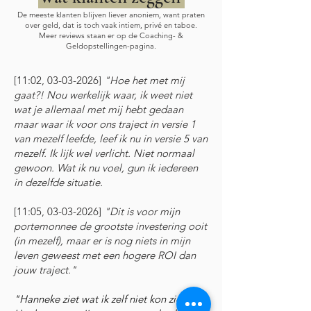
De meeste klanten blijven liever anoniem, want praten
over geld, dat is toch vaak intiem, privé en taboe.
Meer reviews staan er op de Coaching- &
Geldopstellingen-pagina.
[11:02,
03-03-2026
]
"Hoe het met mij
gaat?! Nou werkelijk waar, ik weet niet
wat je allemaal met mij hebt gedaan
maar waar ik voor ons traject in versie 1
van mezelf leefde, leef ik nu in versie 5 van
mezelf. Ik lijk wel verlicht. Niet normaal
gewoon. Wat ik nu voel, gun ik iedereen
in dezelfde situatie.
[11:05,
03-03-2026
]
"Dit is voor mijn
portemonnee de grootste investering ooit
(in mezelf), maar er is nog niets in mijn
leven geweest met een hogere ROI dan
jouw traject."
"Hanneke ziet wat ik zelf niet kon zien.