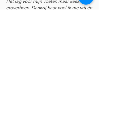
Het lag voor mijn voeten maar keek
eroverheen. Dankzij haar voel ik me vrij én
krachtig in mijn relatie met geld. En that
shows in mijn leven en bankrekening."
"Na 3 sessies stroomde er meer geld
binnen dan in de afgelopen 3 maanden.
Maar belangrijker: ik voel rust. Pfff"
"Bizar, sinds ik met jou werk (2 sessies) is
mijn omzet met 70% omhoog gegaan"
Rutger, ondernemer Zuid Holland,
februari 2025
"Meteen na onze sessie vanochtend kwam
er een boeking binnen van 1000 euro+!!"
Madeleine, multi-ondernemer Spanje,
maart 2025
"Ik dacht dat ik een money mindset issue
had, maar het zat veel dieper. Door
Hanneke's werk durf ik nu te ontvangen. Ik