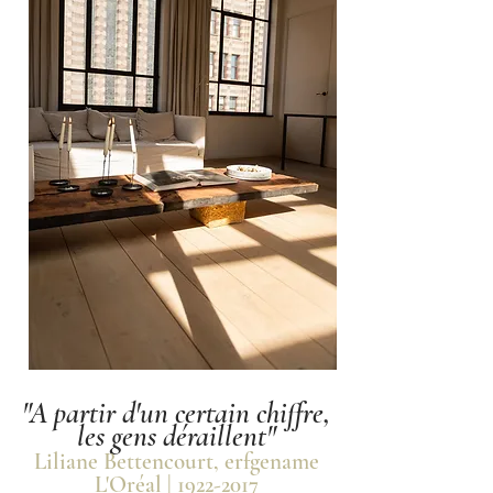
"A partir d'un certain chiffre,
les gens déraillent"
Liliane Bettencourt, erfgename
L'Oréal
|
1922-2017