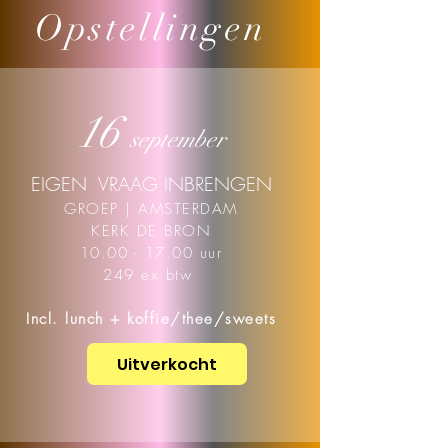
Opstellingen
16
september
EIGEN VRAAG INBRENGEN
GROEP | AMSTERDAM
KERK DE BRON
10.00 - 17.00 uur
249 ex btw
Incl. lunch + koffie/thee/sweets
Uitverkocht