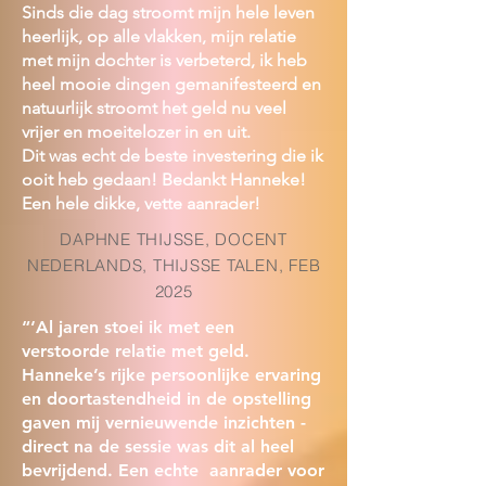
Sinds die dag stroomt mijn hele leven
heerlijk, op alle vlakken, mijn relatie
met mijn dochter is verbeterd, ik heb
heel mooie dingen gemanifesteerd en
natuurlijk stroomt het geld nu veel
vrijer en moeitelozer in en uit.
Dit was echt de beste investering die ik
ooit heb gedaan! Bedankt Hanneke!
Een hele dikke, vette aanrader!
DAPHNE THIJSSE, DOCENT
NEDERLANDS, THIJSSE TALEN, FEB
2025
“‘Al jaren stoei ik met een
verstoorde relatie met geld.
Hanneke’s rijke persoonlijke ervaring
en doortastendheid in de opstelling
gaven mij vernieuwende inzichten -
direct na de sessie was dit al heel
bevrijdend. Een echte aanrader voor