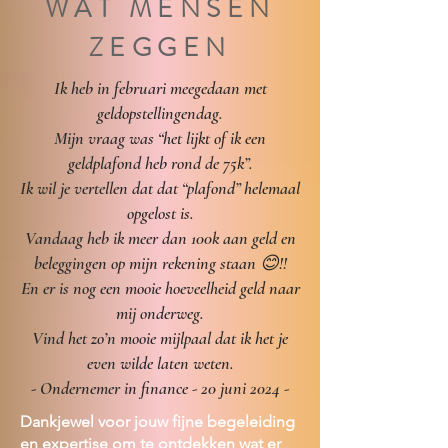
WAT MENSEN
ZEGGEN
Ik heb in februari meegedaan met
geldopstellingendag.
Mijn vraag was “het lijkt of ik een
geldplafond heb rond de 75k”.
Ik wil je vertellen dat dat “plafond” helemaal
opgelost is.
Vandaag heb ik meer dan 100k aan geld en
beleggingen op mijn rekening staan 😊!!
En er is nog een mooie hoeveelheid geld naar
mij onderweg.
Vind het zo’n mooie mijlpaal dat ik het je
even wilde laten weten.
- Ondernemer in finance - 20 juni 2024 -
Dankjewel voor jouw fijne begeleiding
en expertise om te ontdekken wat er