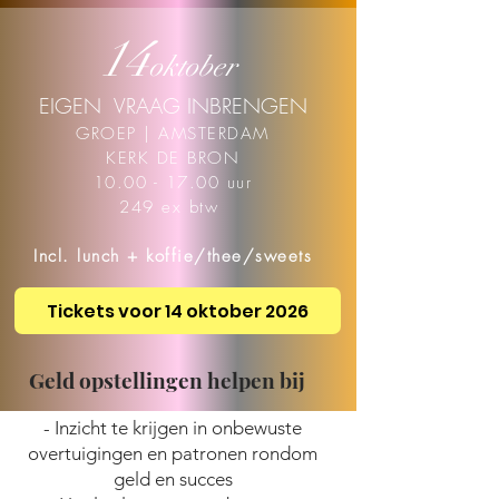
14
oktober
EIGEN VRAAG INBRENGEN
GROEP | AMSTERDAM
KERK DE BRON
10.00 - 17.00 uur
249 ex btw
Incl. lunch + koffie/thee/sweets
Tickets voor 14 oktober 2026
Geld opstellingen helpen bij
- Inzicht te krijgen in onbewuste
overtuigingen en patronen rondom
geld en succes