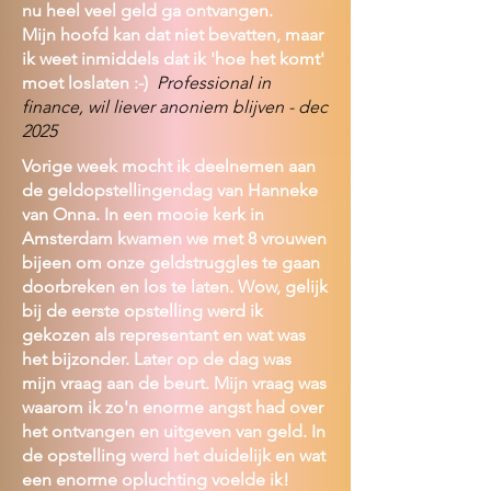
nu heel veel geld ga ontvangen.
Mijn hoofd kan dat niet bevatten, maar
ik weet inmiddels dat ik 'hoe het komt'
moet loslaten :-)
Professional in
finance, wil liever anoniem blijven - dec
2025
Vorige week mocht ik deelnemen aan
de geldopstellingendag van Hanneke
van Onna. In een mooie kerk in
Amsterdam kwamen we met 8 vrouwen
bijeen om onze geldstruggles te gaan
doorbreken en los te laten. Wow, gelijk
bij de eerste opstelling werd ik
gekozen als representant en wat was
het bijzonder. Later op de dag was
mijn vraag aan de beurt. Mijn vraag was
waarom ik zo'n enorme angst had over
het ontvangen en uitgeven van geld. In
de opstelling werd het duidelijk en wat
een enorme opluchting voelde ik!