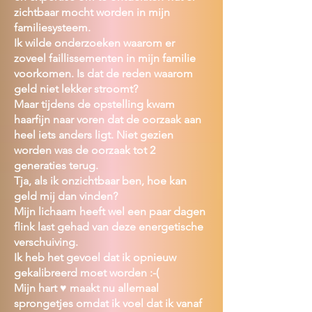
zichtbaar mocht worden in mijn
familiesysteem.
Ik wilde onderzoeken waarom er
zoveel faillissementen in mijn familie
voorkomen. Is dat de reden waarom
geld niet lekker stroomt?
Maar tijdens de opstelling kwam
haarfijn naar voren dat de oorzaak aan
heel iets anders ligt. Niet gezien
worden was de oorzaak tot 2
generaties terug.
Tja, als ik onzichtbaar ben, hoe kan
geld mij dan vinden?
Mijn lichaam heeft wel een paar dagen
flink last gehad van deze energetische
verschuiving.
Ik heb het gevoel dat ik opnieuw
gekalibreerd moet worden :-(
Mijn hart ♥️ maakt nu allemaal
sprongetjes omdat ik voel dat ik vanaf