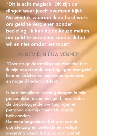
"Dit is echt magisch. Dit zijn de
dingen waar jezelf overheen kijkt.
Nu weet ik waarom ik zo hard werk
om geld te verdienen zonder
bezieling. Ik kan nu de keuze maken
om geld te verdienen omdat ik het
wil en niet omdat het moet"
ANNEMIE, NIEUW VENNEP
"Door de geldopstelling van Hanneke heb
ik mijn beperkende overtuigingen over geld
kunnen loslaten en nieuwe perspectieven
en mogelijkheden ontdekt.
Ik heb niet alleen inzicht gekregen in mijn
persoonlijke relatie met geld, maar ook in
de dieperliggende overtuigingen en
patronen die mijn financiële situatie
beïnvloeden.
Hanneke begeleidde het proces met
uiterste zorg en creëerde een veilige
omgeving waarin ik me op mijn gemak