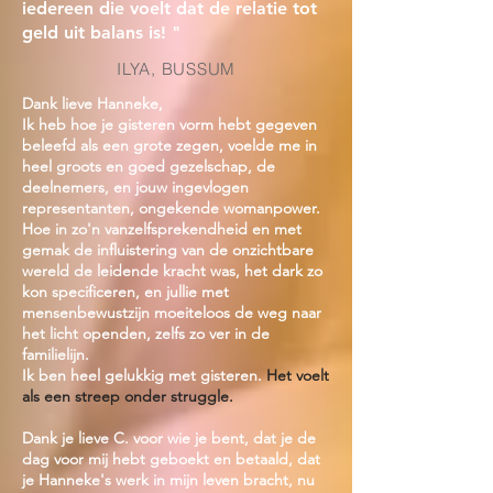
iedereen die voelt dat de relatie tot
geld uit balans is! "
ILYA, BUSSUM
Dank lieve Hanneke,
Ik heb hoe je gisteren vorm hebt gegeven
beleefd als een grote zegen, voelde me in
heel groots en goed gezelschap, de
deelnemers, en jouw ingevlogen
representanten, ongekende womanpower.
Hoe in zo'n vanzelfsprekendheid en met
gemak de influistering van de onzichtbare
wereld de leidende kracht was, het dark zo
kon specificeren, en jullie met
mensenbewustzijn moeiteloos de weg naar
het licht openden, zelfs zo ver in de
familielijn.
Ik ben heel gelukkig met gisteren.
Het voelt
als een streep onder struggle.
Dank je lieve C. voor wie je bent, dat je de
dag voor mij hebt geboekt en betaald, dat
je Hanneke's werk in mijn leven bracht, nu