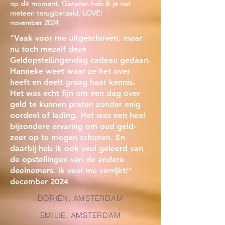
op dit moment. Gisteren heb ik je net
meteen terugbetaald, LOVE!
november 2024
"Vaak voor me uitgeschoven, maar
nu toch mezelf deze
Geldopstellingendag cadeau gedaan.
Hanneke weet waar ze het over
heeft en deelt graag haar kennis.
Het was echt fijn om een dag over
geld te kunnen praten zonder enig
oordeel of lading. Het was een heel
bijzondere ervaring om oud geld-
zeer op te mogen schonen. En
daarbij heb ik ook veel geleerd van
de opstellingen van de andere
deelnemers. Ik voel me verrijkt!"
december 2024
DORIEN, AMSTERDAM
EMILIE, AMSTERDAM