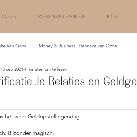
 CODES
WERKEN MET HANNEKE
BLOG
eke Van Onna
Money & Business | Hanneke van Onna
10 sep 2024
4 minuten om te lezen
Money & Celebrities | Nederland
ificatie Je Relaties en Geldg
s het weer Geldopstellingendag.
ch. Bijzonder magisch.