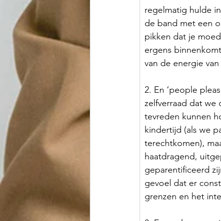
regelmatig hulde in
de band met een ou
pikken dat je moede
ergens binnenkomt
van de energie van
2. En ‘people plea
zelfverraad dat we
tevreden kunnen hou
kindertijd (als we 
terechtkomen), maar
haatdragend, uitge
geparentificeerd zi
gevoel dat er cons
grenzen en het int