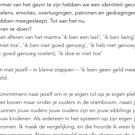
mer van het gezin te zijn hebben we een identiteit gec
elens, emoties, overtuigingen, patronen en gedragingen
ebben meegesleept. Tot aan het nu.
eren te doen?
et afleren van het mantra ‘ik ben een last’, ‘ik ben lastig’
iet toe’, ‘ik ben niet goed genoeg’, ‘ik heb niet genoeg
et goed genoeg voelen), ‘ik doe er niet toe’
 met jezelf – in kleine stappen – ‘ik leen geen geld meer
eld.
mmitment naar jezelf om in je eigen rol op je eigen ple
niet boven maar onder je ouders in de stamboom, naast j
kunnen jouw ouders jouw ouders zijn en jouw sibblings j
uw kinderen. Als iedereen in het systeem op zijn eigen j
tromen. Ik maak de vergelijking, en die hoorde ik weer bi
ampagnetoren. Netjes gestapeld met alle glazen op de ju