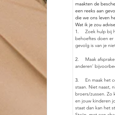
maakten de bescher
een reeks aan gevo
die we ons leven h
Wat ik je zou advis
1.
Zoek hulp bij h
behoeftes doen er n
gevolg is van je ni
2.
Maak afspraken
anderen’ bijvoorbe
3.
En maak het co
staan. Niet naast, 
broers/zussen. Zo 
en jouw kinderen jo
staat dan kan het s
Steijn, met een ch