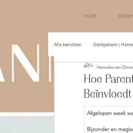
HOME
MONEY
Alle berichten
Geldgeheim | Hann
Hanneke van Onna
Money & Life | Hanneke van Onna
Hoe Parent
Beïnvloedt
Afgelopen week wa
Bijzonder en magis