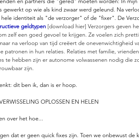
ienden en partners die "gered" moeten worden: In mijn p
 gewerkt op wie als kind zwaar werd geleund. Na verloo
hele identiteit als "de verzorger" of de "fixer". De Verz
ructieve geldtypen
 [download hier] Verzorgers geven he
m zelf een goed gevoel te krijgen. Ze voelen zich pretti
 maar na verloop van tijd creëert de onevenwichtigheid va
e patronen in hun relaties. Relaties met familie, vriende
s te hebben zijn er autonome volwassenen nodig die z
rouwbaar zijn.
denkt: dit ben ik, dan is er hoop.
LVERWISSELING OPLOSSEN EN HELEN
en over het hoe...
eggen dat er geen quick fixes zijn. Toen we onbewust de 