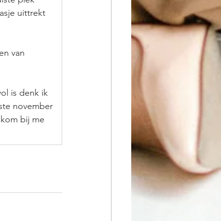
sje uittrekt 
en van 
l is denk ik 
tste november 
f kom bij me 