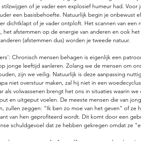
 stilzwijgen of je vader een explosief humeur had. Voor jo
der een basisbehoefte. Natuurlijk begin je onbewust el
r dichtklapt of je vader ontploft. Het scannen van een ru
, het afstemmen op de energie van anderen en ook het
 anderen (afstemmen dus) worden je tweede natuur.
sers’: Chronisch mensen behagen is eigenlijk een patroo
 op jonge leeftijd aanleren. Zolang we de mensen om on
den, zijn we veilig. Natuurlijk is deze aanpassing nuttig
papa niet overstuur maken, zal hij niet in een woedecyclus
 als volwassenen brengt het ons in situaties waarin we 
put en uitgeput voelen. De meeste mensen die van jongs
jn, zullen zeggen: "Ik ben zo moe van het geven" of ze 
tant van hen geprofiteerd wordt. Dit komt door een geb
ense schuldgevoel dat ze hebben gekregen omdat ze "ego