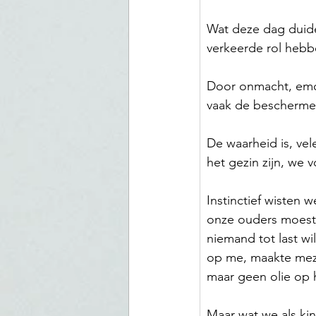
Wat deze dag duide
verkeerde rol hebb
Door onmacht, emot
vaak de beschermer 
De waarheid is, vel
het gezin zijn, we 
Instinctief wisten
onze ouders moest
niemand tot last wi
op me, maakte meze
maar geen olie op 
Maar wat we als ki