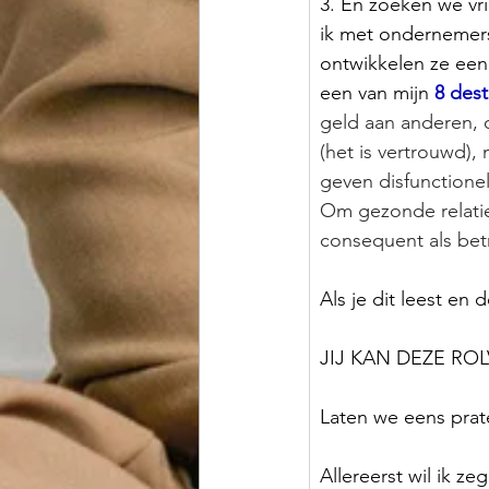
3. En zoeken we vr
ik met ondernemers
ontwikkelen ze een 
een van mijn
8 dest
geld aan anderen, o
(het is vertrouwd),
geven disfunctionel
Om gezonde relatie
consequent als bet
Als je dit leest en 
JIJ KAN DEZE RO
Laten we eens prat
Allereerst wil ik z