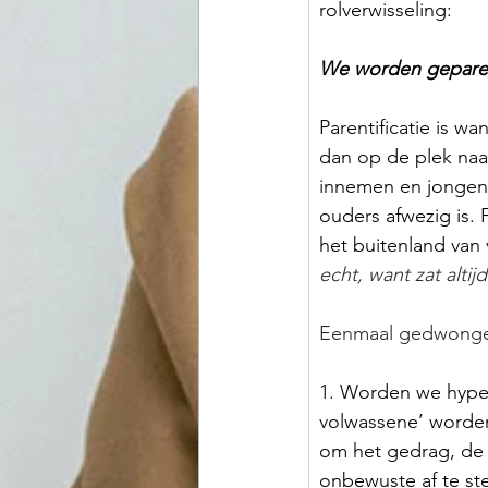
rolverwisseling:
We worden geparen
Parentificatie is w
dan op de plek naas
innemen en jongens
ouders afwezig is. 
het buitenland van
echt, want zat altij
Eenmaal gedwongen
1. Worden we hyper
volwassene’ worden
om het gedrag, de 
onbewuste af te st