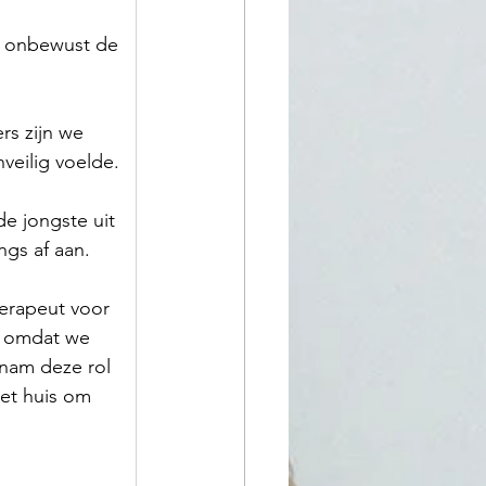
e onbewust de 
s zijn we 
veilig voelde.
e jongste uit 
ngs af aan.
erapeut voor 
n omdat we 
 nam deze rol 
et huis om 