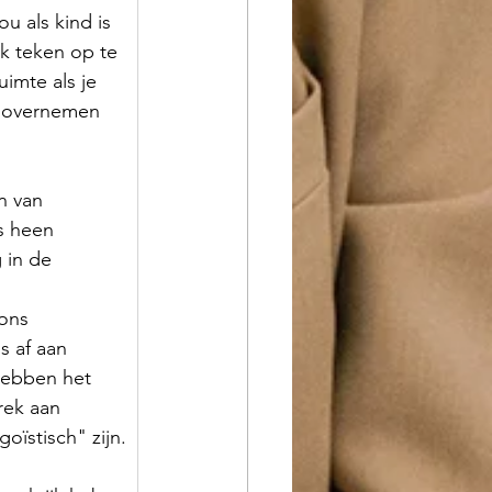
u als kind is 
k teken op te 
imte als je 
 overnemen 
n van 
s heen 
 in de 
 
ons 
 af aan 
hebben het 
rek aan 
ïstisch" zijn.