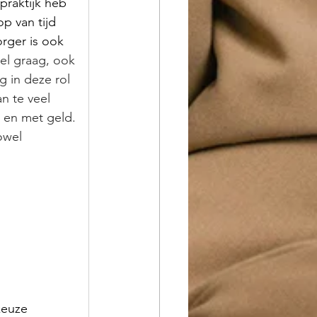
raktijk heb 
p van tijd 
orger is ook 
el graag, ook 
g in deze rol 
n te veel 
n en met geld. 
owel 
keuze 