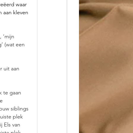
reëerd waar 
 aan kleven 
, ‘mijn 
’ (wat een 
 uit aan 
k te gaan 
e 
ouw siblings 
uiste plek 
j Els van 
iste plek 