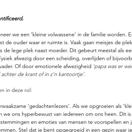
tificeerd.
anneer we een ‘kleine volwassene’ in de familie worden. E
t de ouder waar er ruimte is. Vaak gaan meisjes de plek
 de lege plek naast moeder. Dit gebeurt meestal als ee
Fysiek afwezig door een scheiding, overlijden of bijvoorb
 vader. Of door emotionele afwezigheid 
‘papa was er wel
d achter de krant of in z’n kantoortje’.
 in deze rol:
waakzame ‘gedachtenlezers’. Als we opgroeien als ‘kle
 we ons hyperbewust van iedereen om ons heen. Dit is
stemmingen en emoties van mensen te voorspellen en j
emmen. Stel dat je bent opgegroeid in een gezin waar j