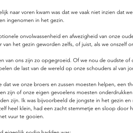
lijk naar voren kwam was dat we vaak niet inzien dat w
en ingenomen in het gezin.
ionele onvolwassenheid en afwezigheid van onze ouder
van het gezin geworden zelfs, of juist, als we onszelf on
en van ons zijn zo opgegroeid. Of we nou de oudste of d
voelen de last van de wereld op onze schouders al van jo
 we dat we onze broers en zussen moesten helpen, een th
en zijn of onze eigen gevoelens moesten onderdrukke
lden zijn. Ik was bijvoorbeeld de jongste in het gezin en
lf heel klein, had een zacht stemmetje en sloop door h
het vuur te gooien.
nd eigenlijk nodig hadden was: