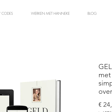
 CODES
WERKEN MET HANNEKE
BLOG
GEL
met 
simp
ove
€ 24