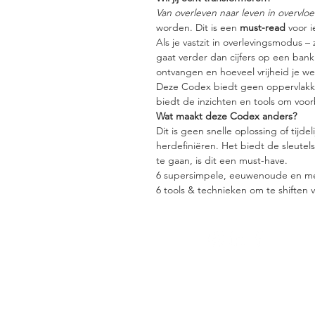
Van overleven naar leven in overvlo
worden. Dit is een
must-read
voor i
Als je vastzit in overlevingsmodus 
gaat verder dan cijfers op een bankr
ontvangen en hoeveel vrijheid je wer
Deze Codex biedt geen oppervlakkig
biedt de inzichten en tools om voo
Wat maakt deze Codex anders?
Dit is geen snelle oplossing of tijd
herdefiniëren. Het biedt de sleutels
te gaan, is dit een must-have.
6 supersimpele, eeuwenoude en mee
6 tools & technieken om te shiften 
Drs. Hanneke van Onna
info@hannekevanonna.nl
KvK nummer: 72846496
BTW nr: NL001883027B88