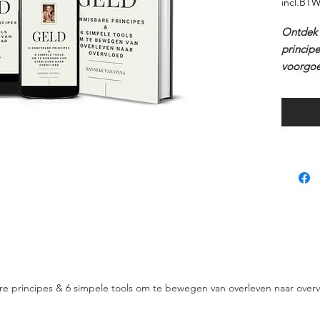
incl.BT
Ontdek 
principe
voorgoe
Niet de
transfor
en emot
De 6 pr
bewust 
van over
zowel in
e principes & 6 simpele tools om te bewegen van overleven naar over