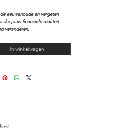
W
de eeuwenoude en vergeten
s die jouw financiële realiteit
d veranderen.
 zoveelste geldgids, maar een
In winkelwagen
merende codex die je financiële
ionele welzijn aanraakt.
incipes in de codex maken je
van blokkades en helpen je om
leven naar overvloed te groeien,
 geld als in mindset.
vloed