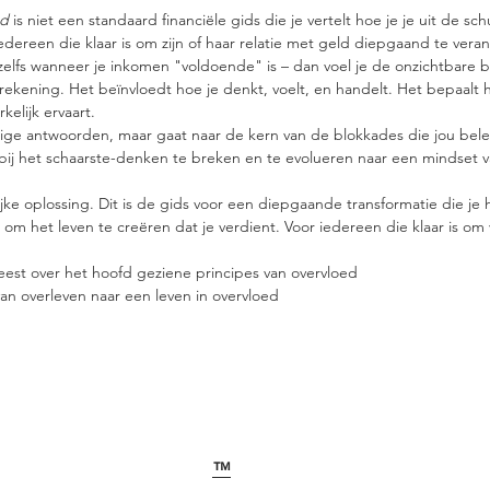
ed
is niet een standaard financiële gids die je vertelt hoe je je uit de sc
edereen die klaar is om zijn of haar relatie met geld diepgaand te vera
– zelfs wanneer je inkomen "voldoende" is – dan voel je de onzichtbare 
ekening. Het beïnvloedt hoe je denkt, voelt, en handelt. Het bepaalt ho
kelijk ervaart.
e antwoorden, maar gaat naar de kern van de blokkades die jou belemm
rbij het schaarste-denken te breken en te evolueren naar een mindset v
elijke oplossing. Dit is de gids voor een diepgaande transformatie die je 
 om het leven te creëren dat je verdient. Voor iedereen die klaar is om 
st over het hoofd geziene principes van overvloed
van overleven naar een leven in overvloed
Home
Algemene voorwaar
Werken met Hanneke
Privacy statement
Geld Opstellingen
Sitemap
™
Money Codes