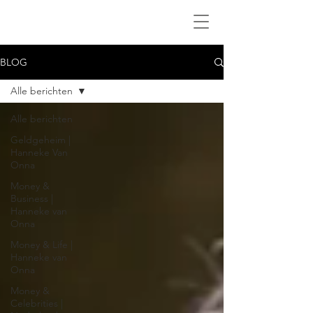
BLOG
Alle berichten
Alle berichten
Geldgeheim |
Hanneke Van
Onna
Money &
Business |
Hanneke van
Onna
Money & Life |
Hanneke van
Onna
Money &
Celebrities |