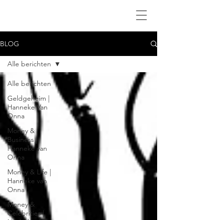
BLOG
Alle berichten
Alle berichten
Geldgeheim |
Hanneke Van
Onna
Money &
Business |
Hanneke van
Onna
Money & Life |
Hanneke van
Onna
Money &
Celebrities |