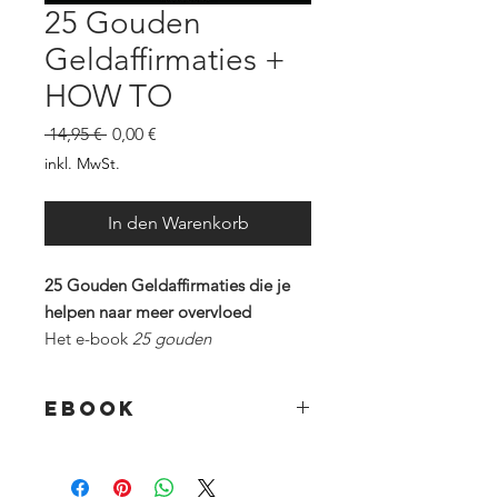
25 Gouden
Geldaffirmaties +
HOW TO
Standardpreis
Sale-
 14,95 € 
0,00 €
Preis
inkl. MwSt.
In den Warenkorb
25 Gouden Geldaffirmaties die je
helpen naar meer overvloed
Het e-book
25 gouden
geldaffirmaties
biedt een krachtige
combinatie van affirmaties en
ebook
diepgaande vragen om je financiële
mindset te transformeren. De
17 pagina's ebook
affirmaties helpen je beperkende