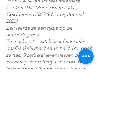
voor LINDA. en schreef meerdere
boeken (The Money Issue 2020,
Geldgeheim 2022 & Money Journal
2023).
Z
elf leefde ze een tijdje op de
armoedegrens.
Ze maakte de switch naar financiële
onafhankelijkheid en vrijheid. Nu geeft
ze haar ‘kostbare’ levenslessen door via
coaching, consulting & courses. Haar
live Geldopstellingen-dagen hebben
velen de mogelijkheid gegeven om
door onzichtbare, onbewuste
geldblokkades te breken. Met haar
bedrijf Opulence begeleidt ze
vermogende particulieren en families
met het verlichten van emotionele en
mentale ballast rondom geld. Ze
woont en werkt in Amsterdam, als
alleenstaande moeder van drie
kinderen.