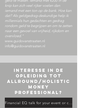
geld te maken. Iemand met €200 in de
knip kan zich veel rijker voelen dan
iemand met een ton op de bank. Hoe kan
dat? Als geldgedrag-deskundige help ik
millennials hun gedachten en gedrag
rondom geld te begrijpen en om te zetten
naar een gevoel van vrijheid, rijkdom en
overvloed."
www.guidovanstraaten.nl
info@guidovanstraaten.nl
interesse in de
opleiding TOT
ALLROUND/HOLISTIC
MONEY
professional
?
Financial EQ talk for your event or class?