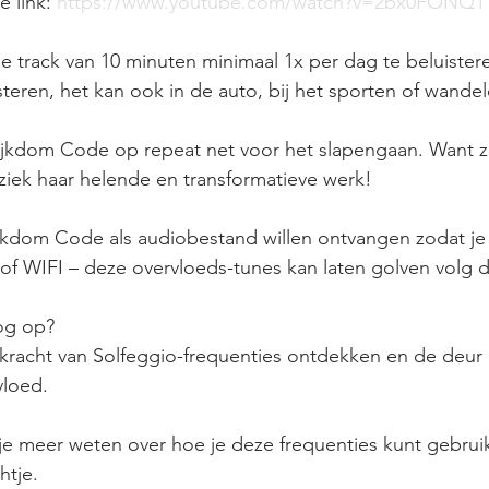
 link: 
https://www.youtube.com/watch?v=2bx0FONQ1
uisteren, het kan ook in de auto, bij het sporten of wandel
ijkdom Code op repeat net voor het slapengaan. Want zel
ziek haar helende en transformatieve werk!
dom Code als audiobestand willen ontvangen zodat je ov
of WIFI – deze overvloeds-tunes kan laten golven volg 
og op? 
vloed.
 je meer weten over hoe je deze frequenties kunt gebrui
htje.