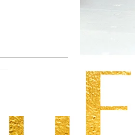
m verdien ik goed, maar
ik geen geld over?