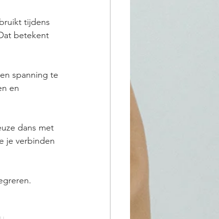
ruikt tijdens 
 Dat betekent 
 en spanning te 
en en 
ieuze dans met 
e je verbinden 
egreren. 