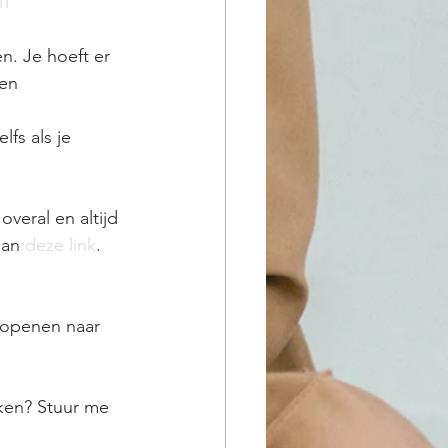
1I
en 
fs als je 
eral en altijd 
dan 
deze link
.
ken? Stuur me 