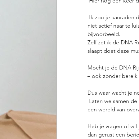
 Hier nog een keer de
 Ik zou je aanraden de track van 10 minuten minimaal 1x per dag te beluisteren. Je hoeft er 
niet actief naar te l
bijvoorbeeld.
Zelf zet ik de DNA R
slaapt doet deze mu
Mocht je de DNA Rijk
– ook zonder bereik 
Dus waar wacht je n
 Laten we samen de kracht van Solfeggio-frequenties ontdekken en de deur openen naar 
een wereld van over
Heb je vragen of wil
dan gerust een beric