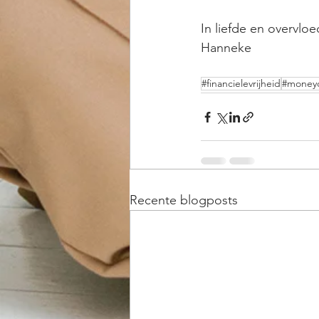
In liefde en overvloe
Hanneke 
#financielevrijheid
#money
Recente blogposts