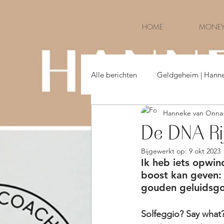
HOME
MONEY
Alle berichten
Geldgeheim | Hann
Hanneke van Onna
Money & Life | Hanneke van Onna
De DNA Ri
Bijgewerkt op:
9 okt 2023
Ik heb iets opwin
boost kan geven: 
gouden geluidsgo
Solfeggio? Say what