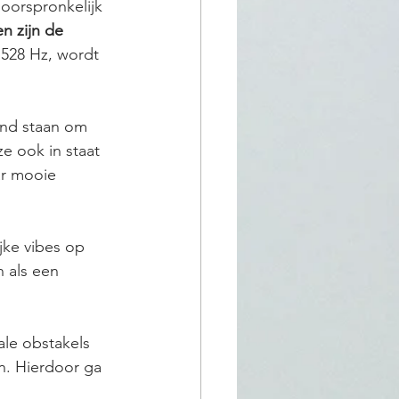
oorspronkelijk 
n zijn de 
 528 Hz, wordt 
end staan om 
e ook in staat 
ar mooie 
jke vibes op 
 als een 
le obstakels 
n. Hierdoor ga 