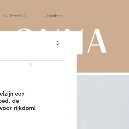
IN DE MEDIA
Members
lzijn een 
oed, de 
voor rijkdom!