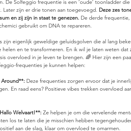
n. De Solfeggio frequentie is een ‘oude’ toonladder die 
. Later zijn er drie tonen aan toegevoegd. 
Deze zes tone
um en zij zijn in staat te genezen.
 De derde frequentie,
chemici gebruikt om DNA te repareren.
s zijn eigenlijk geweldige geluidsgolven die al lang bek
helen en te transformeren. En ik wil je laten weten dat z
sis overvloed in je leven te brengen. 🌈 Hier zijn een pa
feggio-frequenties je kunnen helpen:
 Around**:
 Deze frequenties zorgen ervoor dat je innerli
ggen. En raad eens? Positieve vibes trekken overvloed aan
Hallo Welvaart!**:
 Ze helpen je om die vervelende menta
ten los te laten die je misschien hebben tegengehoude
positief aan de slag, klaar om overvloed te omarmen.