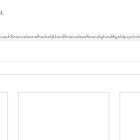
d,
coach
financieleonafhankelijkheid
financelezelfstandigheid
#geldpsychol