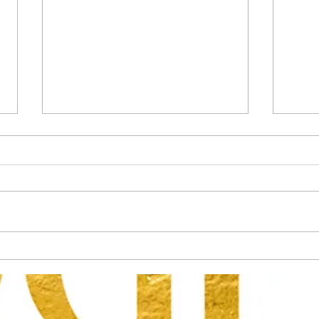
Deze 3 chakra’s staan direct in
Waaro
contact met jouw vermogen om
houd 
geld te ontvangen – en één
daarvan houdt je misschien
tegen!