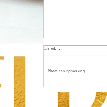
Opmerkingen
Plaats een opmerking...
Geldpsychologie: Waarom ik mijn
'geheime saus' heb weggegeven
(en waarom mijn business coach
me aankeek alsof ik gek was
geworden)