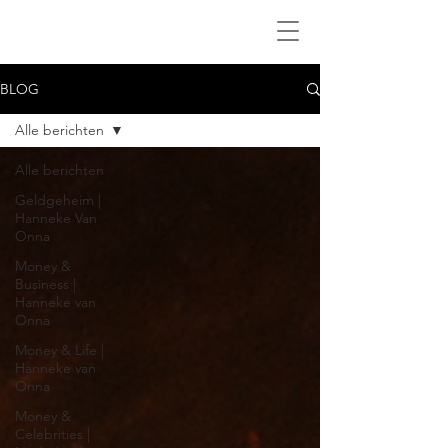
BLOG
Alle berichten
Alle berichten
Geldgeheim |
Hanneke Van
Onna
Money &
Business |
Hanneke van
Onna
Money & Life |
Hanneke van
Onna
Money &
Celebrities |