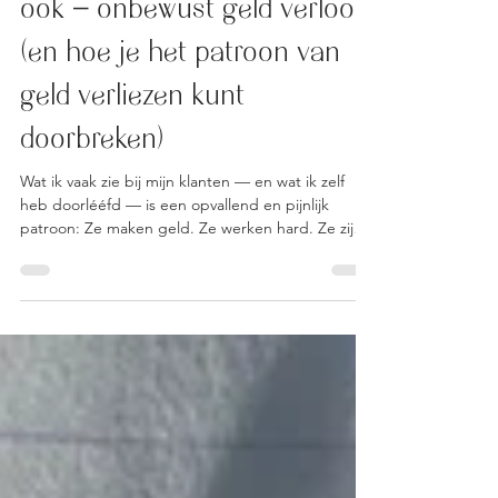
Waarom ik — en jij misschien
ook — onbewust geld verloor
(en hoe je het patroon van
geld verliezen kunt
doorbreken)
Wat ik vaak zie bij mijn klanten — en wat ik zelf
heb doorlééfd — is een opvallend en pijnlijk
patroon: Ze maken geld. Ze werken hard. Ze zijn
slim. Ze weten hoe ze geld kunnen aantrekken. En
toch… verliezen ze het altijd weer. Ze trekken niet
alleen geld aan, maar ook relaties, kansen, mooie
dingen — en verliezen die vervolgens weer.
Steeds opnieuw. Alsof er onzichtbare krachten
actief zijn die ze telkens weer terug naar af sturen.
Ik noem het het burn & rebuild patroon. Her