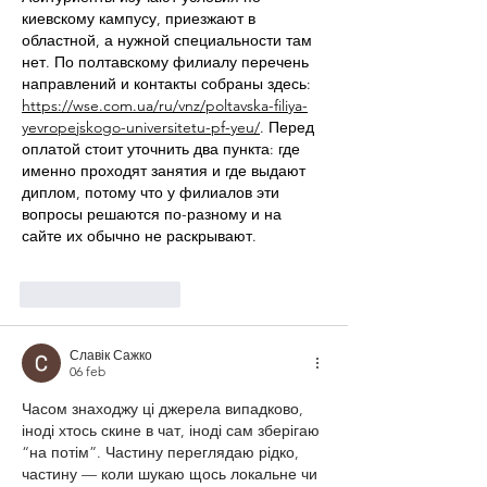
киевскому кампусу, приезжают в 
областной, а нужной специальности там 
нет. По полтавскому филиалу перечень 
направлений и контакты собраны здесь: 
https://wse.com.ua/ru/vnz/poltavska-filiya-
yevropejskogo-universitetu-pf-yeu/
. Перед 
оплатой стоит уточнить два пункта: где 
именно проходят занятия и где выдают 
диплом, потому что у филиалов эти 
вопросы решаются по-разному и на 
сайте их обычно не раскрывают.
Like
Reageren
Славік Сажко
06 feb
Часом знаходжу ці джерела випадково, 
іноді хтось скине в чат, іноді сам зберігаю 
“на потім”. Частину переглядаю рідко, 
частину — коли шукаю щось локальне чи 