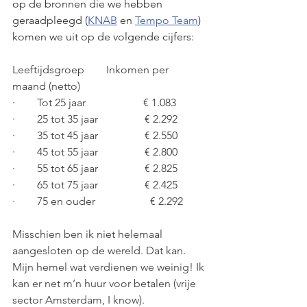
op de bronnen die we hebben 
geraadpleegd (
KNAB
 en 
Tempo Team
) 
komen we uit op de volgende cijfers:
Leeftijdsgroep        Inkomen per 
maand (netto)
·        Tot 25 jaar                     € 1.083
·        25 tot 35 jaar                 € 2.292
·        35 tot 45 jaar                 € 2.550
·        45 tot 55 jaar                 € 2.800
·        55 tot 65 jaar                 € 2.825
·        65 tot 75 jaar                 € 2.425
·        75 en ouder                    € 2.292
Misschien ben ik niet helemaal 
aangesloten op de wereld. Dat kan. 
Mijn hemel wat verdienen we weinig! Ik 
kan er net m’n huur voor betalen (vrije 
sector Amsterdam, I know).