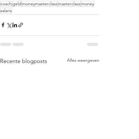
coach
geld
moneymasterclass
masterclass
money
salaris
Alles weergeven
Recente blogposts