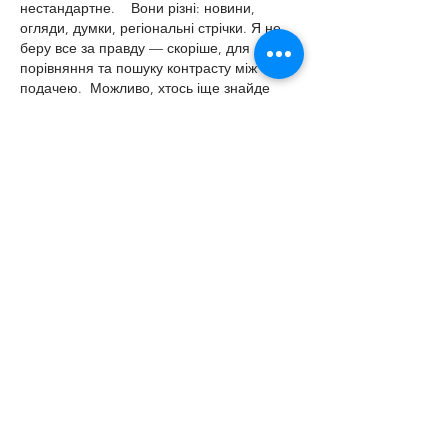
нестандартне.    Вони різні: новини, 
огляди, думки, регіональні стрічки. Я не 
беру все за правду — скоріше, для 
порівняння та пошуку контрасту між 
подачею.  Можливо, хтось іще знайде 
серед них щось цікаве або принаймні 
нове. Головне — мати з чого обирати.  
М
к
х
5
г
нк
w69
п
53
mp
кг
чг
ч
d23
46
н
чн
47
чо
у
tmp3
жт
41
ж
кр
сд
54
s7
vb
s4
nw
e19
b4
k55
34
52
пп
кн
с
о
вн
43
вж
мг
r19
рд
r24
36
33
вл
кв
n7
c123
a01
h15
t21
2x5
cb1
т
35
38
пд
пс
км
ол
 …
Meer tonen
Like
Reageren
Славік Сажко
06 feb
Часом знаходжу цікаві сайти — 
випадково або коли хтось ділиться в чаті. 
Частину зберігаю про запас, іноді 