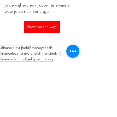
jij de vrijheid en rijkdom te ervaren 
waar je zo naar verlangt.
Show me the way!
#financielevrijheid
#moneycoach
financelezelfstandigheid
financieelvrij
financialfeminist
geldpsycholoog
Alles weergeven
Recente blogposts