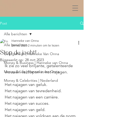
Post
Alle berichten
Hanneke van Onna
Alle berichten
28 feb 2023
2 minuten om te lezen
Stop de jacht!
Geldgeheim | Hanneke Van Onna
Bijgewerkt op:
28 mrt 2023
Money & Business | Hanneke van Onna
Ik zie zo veel briljante, getalenteerde 
Money & Life | Hanneke van Onna
vrouwen vastlopen in het najagen.
Money & Celebrities | Nederland
Het najagen van geluk.
Het najagen van tevredenheid.
Het najagen van een carrière.
Het najagen van succes.
Het najagen van geld.
Het najagen van voldoen aan de norm.