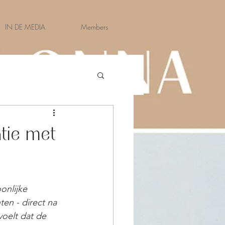
IN DE MEDIA
Members
atie met
onlijke 
en - direct na 
voelt dat de 