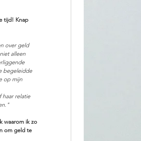
 tijd! Knap 
 over geld   
iet alleen 
erliggende 
ke begeleidde 
e op mijn 
haar relatie 
en."
ik waarom ik zo 
n om geld te   