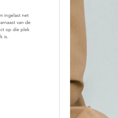
 ingelast net   
aarnaast van de 
ct op díe plek 
k is.