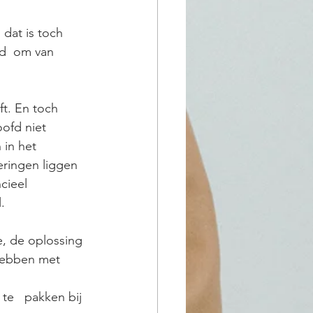
at is toch   
nd  om van 
ft. En toch 
ofd niet 
in het   
eringen liggen 
cieel 
.
e, de oplossing 
 hebben met 