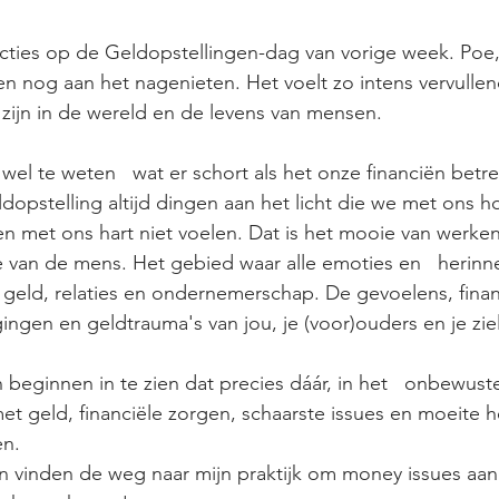
ties op de Geldopstellingen-dag van vorige week. Poe, d
n nog aan het nagenieten. Het voelt zo intens vervulle
zijn in de wereld en de levens van mensen.
el te weten   wat er schort als het onze financiën betre
dopstelling altijd dingen aan het licht die we met ons ho
 met ons hart niet voelen. Dat is het mooie van werken 
 van de mens. Het gebied waar alle emoties en   herinn
eld, relaties en ondernemerschap. De gevoelens, finan
ingen en geldtrauma's van jou, je (voor)ouders en je ziel
eginnen in te zien dat precies dáár, in het   onbewust
et geld, financiële zorgen, schaarste issues en moeite
en.