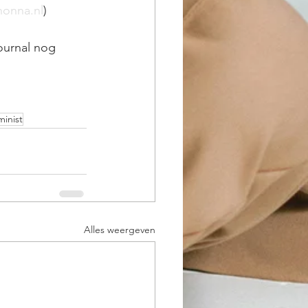
nonna.nl
)
ournal nog 
minist
Alles weergeven