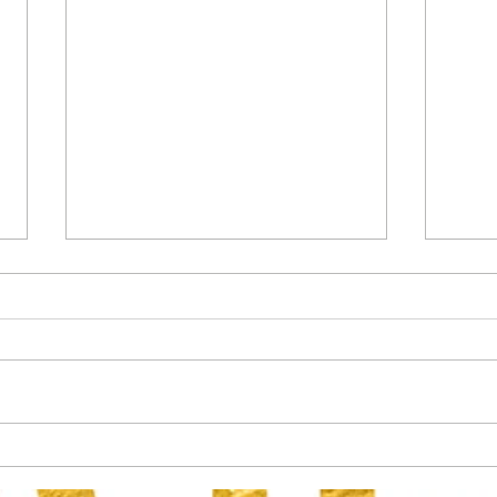
Deze 3 chakra’s staan direct in
Waaro
contact met jouw vermogen om
houd 