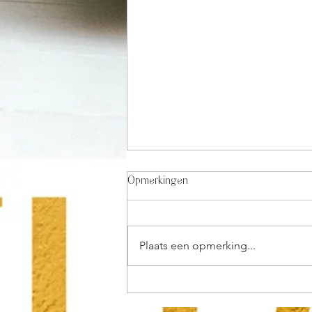
Opmerkingen
Plaats een opmerking...
Geldpsychologie: Waarom ik mijn
'geheime saus' heb weggegeven