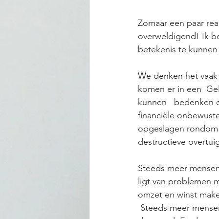
Zomaar een paar reac
overweldigend! Ik be
betekenis te kunnen 
We denken het vaak w
komen er in een  Gel
kunnen   bedenken en
financiële onbewuste
opgeslagen rondom g
destructieve overtuig
Steeds meer mensen b
ligt van problemen m
omzet en winst mak
 Steeds meer mensen vinden de weg naar mijn praktijk om money issues aan te   pakken bij 