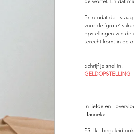
de wortel. En dat m
En omdat de   vraag 
voor de ‘grote’ vakan
opstellingen van de 
terecht komt in de op
Schrijf je snel in!
GELDOPSTELLING
In liefde en   overvlo
Hanneke
PS. Ik   begeleid ook