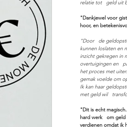
relatie tot   geld uit 
"Dankjewel voor gist
hoor, en betekenisvo
"Door   de geldopste
kunnen loslaten en n
inzicht gekregen in 
overtuigingen en   p
het proces met uiter
gemak voelde om open
Ik kan haar geldopste
met geld wil   trans
"Dit is echt magisch.
hard werk   om geld 
verdienen omdat ik h