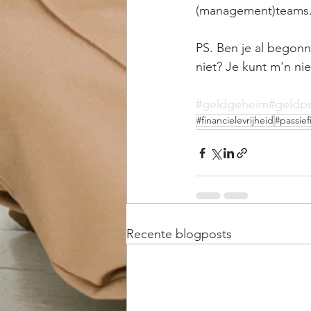
(management)teams. 
PS. Ben je al begon
niet? Je kunt m'n ni
#geldgeheim
#geldp
#financielevrijheid
#passie
Recente blogposts