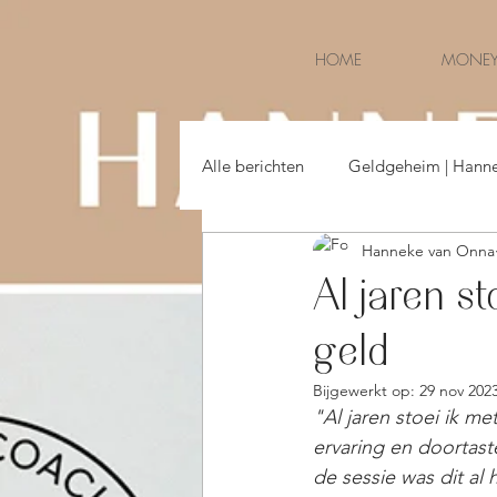
HOME
MONEY
Alle berichten
Geldgeheim | Hann
Hanneke van Onna
Money & Life | Hanneke van Onna
Al jaren s
geld
Bijgewerkt op:
29 nov 202
"Al jaren stoei ik me
ervaring en doortast
de sessie was dit al 