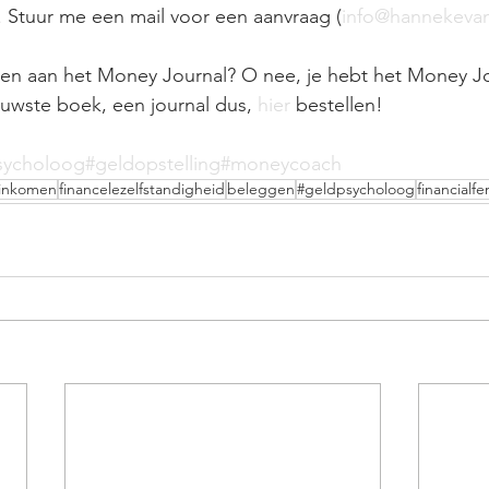
Stuur me een mail voor een aanvraag (
info@hannekeva
nen aan het Money Journal? O nee, je hebt het Money J
euwste boek, een journal dus, 
hier
 bestellen!
sycholoog
#geldopstelling
#moneycoach
finkomen
financelezelfstandigheid
beleggen
#geldpsycholoog
financialfe