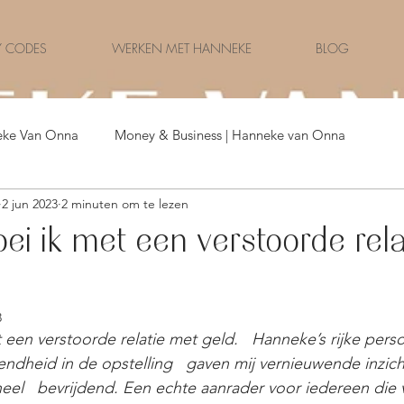
 CODES
WERKEN MET HANNEKE
BLOG
eke Van Onna
Money & Business | Hanneke van Onna
2 jun 2023
2 minuten om te lezen
Money & Celebrities | Nederland
toei ik met een verstoorde rel
3
t een verstoorde relatie met geld.   Hanneke’s rijke perso
endheid in de opstelling   gaven mij vernieuwende inzicht
heel   bevrijdend. Een echte aanrader voor iedereen die 