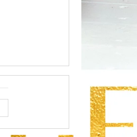
m verdien ik goed, maar
ik geen geld over?