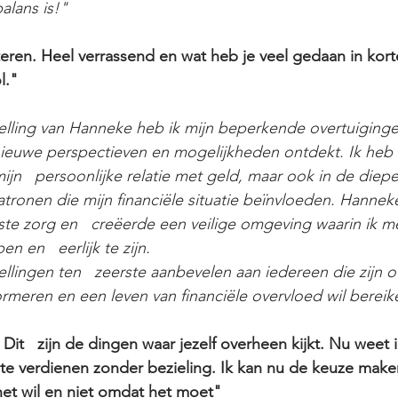
balans is!"
eren. Heel verrassend en wat heb je veel gedaan in korte
l."
lling van Hanneke heb ik mijn beperkende overtuigingen
ieuwe perspectieven en mogelijkheden ontdekt. Ik heb n
mijn   persoonlijke relatie met geld, maar ook in de diep
atronen die mijn financiële situatie beïnvloeden. Hanne
ste zorg en   creëerde een veilige omgeving waarin ik m
 en   eerlijk te zijn.
llingen ten   zeerste aanbevelen aan iedereen die zijn of 
formeren en een leven van financiële overvloed wil bereik
 Dit   zijn de dingen waar jezelf overheen kijkt. Nu weet 
te verdienen zonder bezieling. Ik kan nu de keuze make
et wil en niet omdat het moet"