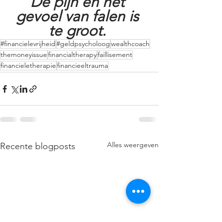
De pijn en het 
gevoel van falen is 
te groot. 
#financielevrijheid
#geldpsycholoog
wealthcoach
themoneyissue
financialtherapy
faillisement
financieletherapie
financieeltrauma
Alles weergeven
Recente blogposts