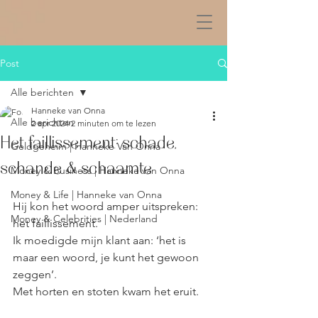
Post
Alle berichten
Hanneke van Onna
Alle berichten
2 apr 2024
2 minuten om te lezen
Het faillissement: schade,
Geldgeheim | Hanneke Van Onna
schande & schaamte
Money & Business | Hanneke van Onna
Money & Life | Hanneke van Onna
Hij kon het woord amper uitspreken: 
Money & Celebrities | Nederland
het faillissement.
Ik moedigde mijn klant aan: ‘het is 
maar een woord, je kunt het gewoon 
zeggen’.
Met horten en stoten kwam het eruit.