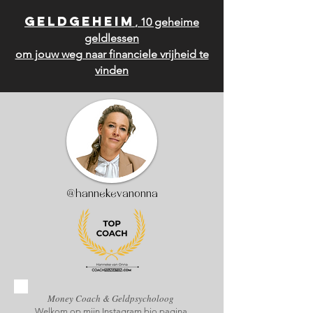
geldgeheim
, 10 geheime
geldlessen
om jouw weg naar financiele vrijheid te
vinden
@hannekevanonna
Money Coach & Geldpsycholoog
Welkom op mijn Instagram bio pagina.