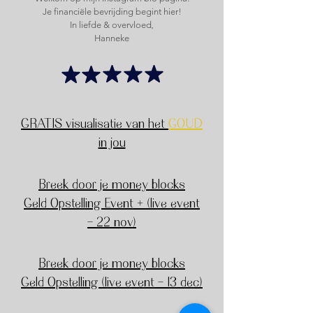
Je financiële bevrijding begint hier!
,
In liefde & overvloed
Hanneke
GRATIS visualisatie van het
GOUD
in jou
Breek door je money blocks
Geld Opstelling Event +
(live event
- 22 nov)
Breek door je money blocks
Geld Opstelling (live event - 13 dec)